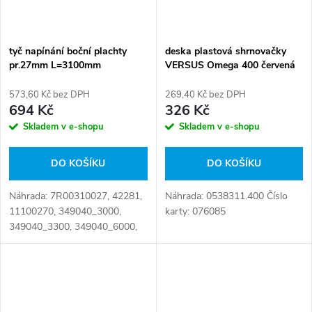
tyč napínání boční plachty
deska plastová shrnovačky
pr.27mm L=3100mm
VERSUS Omega 400 červená
573,60 Kč bez DPH
269,40 Kč bez DPH
694 Kč
326 Kč
Skladem v e-shopu
Skladem v e-shopu
DO KOŠÍKU
DO KOŠÍKU
Náhrada: 7R00310027, 42281,
Náhrada: 0538311.400 Číslo
11100270, 349040_3000,
karty: 076085
349040_3300, 349040_6000,
7R00330027 Číslo karty:
078924