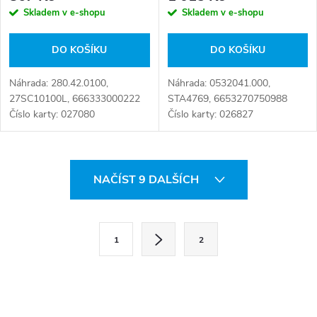
Skladem v e-shopu
Skladem v e-shopu
DO KOŠÍKU
DO KOŠÍKU
Náhrada: 280.42.0100,
Náhrada: 0532041.000,
27SC10100L, 666333000222
STA4769, 6653270750988
Číslo karty: 027080
Číslo karty: 026827
O
NAČÍST 9 DALŠÍCH
v
l
S
1
2
t
á
r
d
á
a
n