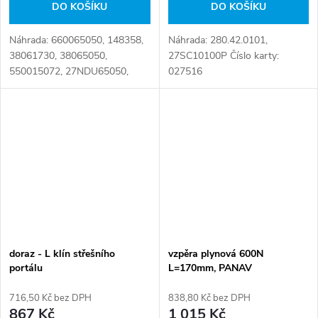
DO KOŠÍKU
DO KOŠÍKU
Náhrada: 660065050, 148358,
Náhrada: 280.42.0101,
38061730, 38065050,
27SC10100P Číslo karty:
550015072, 27NDU65050,
027516
4038065050, 4039069190
Číslo karty: 031228
doraz - L klín střešního
vzpěra plynová 600N
portálu
L=170mm, PANAV
716,50 Kč bez DPH
838,80 Kč bez DPH
867 Kč
1 015 Kč