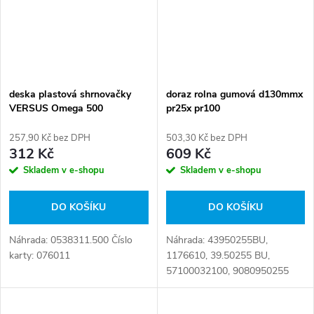
deska plastová shrnovačky
doraz rolna gumová d130mmx
VERSUS Omega 500
pr25x pr100
257,90 Kč bez DPH
503,30 Kč bez DPH
312 Kč
609 Kč
Skladem v e-shopu
Skladem v e-shopu
DO KOŠÍKU
DO KOŠÍKU
Náhrada: 0538311.500 Číslo
Náhrada: 43950255BU,
karty: 076011
1176610, 39.50255 BU,
57100032100, 9080950255
Číslo karty: 072423