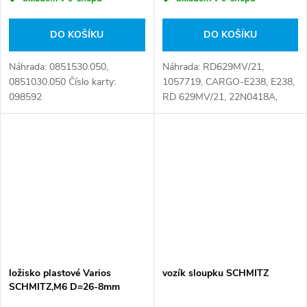
DO KOŠÍKU
DO KOŠÍKU
Náhrada: 0851530.050,
Náhrada: RD629MV/21,
0851030.050 Číslo karty:
1057719, CARGO-E238, E238,
098592
RD 629MV/21, 22N0418A,
300-51.169 Číslo karty: 094133
ložisko plastové Varios
vozík sloupku SCHMITZ
SCHMITZ,M6 D=26-8mm