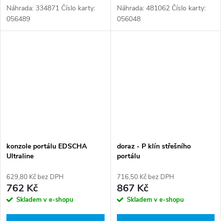
Náhrada: 334871 Číslo karty:
Náhrada: 481062 Číslo karty:
056489
056048
konzole portálu EDSCHA
doraz - P klín střešního
Ultraline
portálu
629,80 Kč bez DPH
716,50 Kč bez DPH
762 Kč
867 Kč
Skladem v e-shopu
Skladem v e-shopu