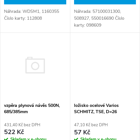
d
u
Náhrada: WDSM1, 1160355
Náhrada: 57100031300,
u
Číslo karty: 112808
508927, 550016690 Číslo
k
karty: 098609
k
t
t
ů
ů
vzpěra plynová návěs 500N,
ložisko ocelové Varios
685/385mm
SCHMITZ, TSE, D=26
431,40 Kč bez DPH
47,10 Kč bez DPH
522 Kč
57 Kč
Skladem v e-shopu
Skladem v e-shopu