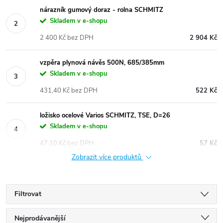
nárazník gumový doraz - rolna SCHMITZ
Skladem v e-shopu
2 400 Kč bez DPH
2 904 Kč
vzpěra plynová návěs 500N, 685/385mm
Skladem v e-shopu
431,40 Kč bez DPH
522 Kč
ložisko ocelové Varios SCHMITZ, TSE, D=26
Skladem v e-shopu
47,10 Kč bez DPH
57 Kč
Zobrazit více produktů
Filtrovat
Ř
Nejprodávanější