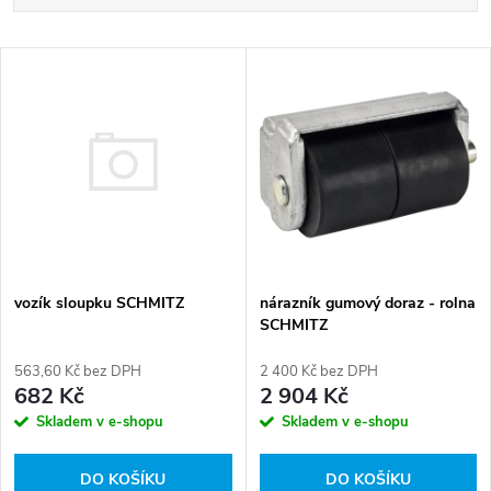
a
Nejlevnější
V
Nejdražší
z
ý
Abecedně
e
p
n
i
í
s
vozík sloupku SCHMITZ
p
nárazník gumový doraz - rolna
SCHMITZ
p
r
563,60 Kč bez DPH
2 400 Kč bez DPH
r
682 Kč
2 904 Kč
o
Skladem v e-shopu
Skladem v e-shopu
o
d
DO KOŠÍKU
DO KOŠÍKU