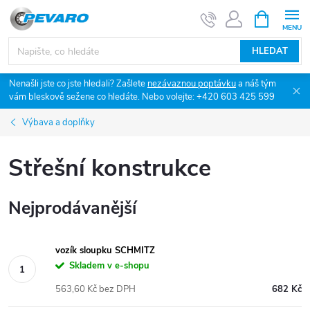
Přejít
NÁKUPNÍ
KOŠÍK
na
obsah
HLEDAT
Nenašli jste co jste hledali? Zašlete
nezávaznou poptávku
a náš tým
vám bleskově sežene co hledáte. Nebo volejte: +420 603 425 599
Výbava a doplňky
Střešní konstrukce
Nejprodávanější
vozík sloupku SCHMITZ
Skladem v e-shopu
563,60 Kč bez DPH
682 Kč