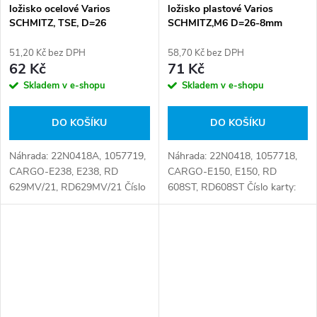
ložisko ocelové Varios
ložisko plastové Varios
SCHMITZ, TSE, D=26
SCHMITZ,M6 D=26-8mm
51,20 Kč bez DPH
58,70 Kč bez DPH
62 Kč
71 Kč
Skladem v e-shopu
Skladem v e-shopu
DO KOŠÍKU
DO KOŠÍKU
Náhrada: 22N0418A, 1057719,
Náhrada: 22N0418, 1057718,
CARGO-E238, E238, RD
CARGO-E150, E150, RD
629MV/21, RD629MV/21 Číslo
608ST, RD608ST Číslo karty:
karty: 081343
081217