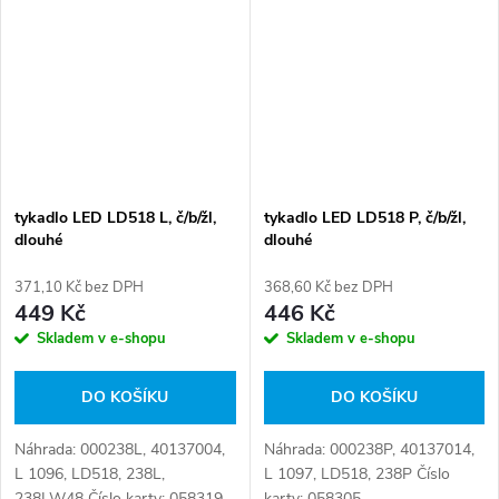
0000041200664,
1356794080^, 4120 0664,
6303A1, 6303.A1,
71749250^,...
tykadlo LED LD518 L, č/b/žl,
tykadlo LED LD518 P, č/b/žl,
dlouhé
dlouhé
371,10 Kč bez DPH
368,60 Kč bez DPH
449 Kč
446 Kč
Skladem v e-shopu
Skladem v e-shopu
DO KOŠÍKU
DO KOŠÍKU
Náhrada: 000238L, 40137004,
Náhrada: 000238P, 40137014,
L 1096, LD518, 238L,
L 1097, LD518, 238P Číslo
238LW48 Číslo karty: 058319
karty: 058305