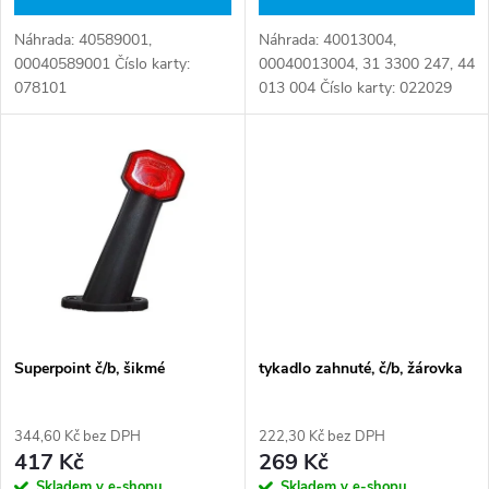
d
u
Náhrada: 40589001,
Náhrada: 40013004,
u
00040589001 Číslo karty:
00040013004, 31 3300 247, 44
k
078101
013 004 Číslo karty: 022029
k
t
t
ů
ů
Superpoint č/b, šikmé
tykadlo zahnuté, č/b, žárovka
344,60 Kč bez DPH
222,30 Kč bez DPH
417 Kč
269 Kč
Skladem v e-shopu
Skladem v e-shopu