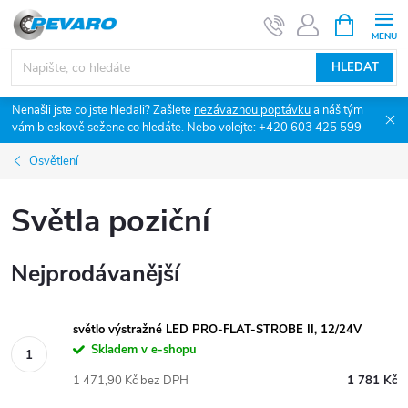
Přejít
NÁKUPNÍ
KOŠÍK
na
obsah
HLEDAT
Nenašli jste co jste hledali? Zašlete
nezávaznou poptávku
a náš tým
vám bleskově sežene co hledáte. Nebo volejte: +420 603 425 599
Osvětlení
Světla poziční
Nejprodávanější
světlo výstražné LED PRO-FLAT-STROBE II, 12/24V
Skladem v e-shopu
1 471,90 Kč bez DPH
1 781 Kč