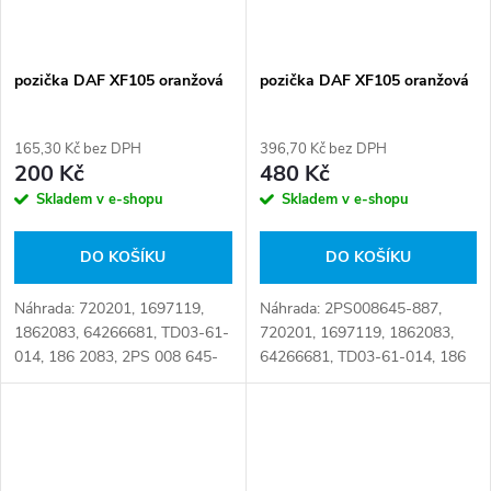
pozička DAF XF105 oranžová
pozička DAF XF105 oranžová
165,30 Kč bez DPH
396,70 Kč bez DPH
200 Kč
480 Kč
Skladem v e-shopu
Skladem v e-shopu
DO KOŠÍKU
DO KOŠÍKU
Náhrada: 720201, 1697119,
Náhrada: 2PS008645-887,
1862083, 64266681, TD03-61-
720201, 1697119, 1862083,
014, 186 2083, 2PS 008 645-
64266681, TD03-61-014, 186
257, 2PS 008 645-887,
2083, 2PS 008 645-257, 2PS
2PS008645887, 2PS008645-
008 645-887, 2PS008645887,
257, 2PS008645-887, 5.81276
2PS008645-257, 5.81276 Číslo
Číslo karty: 107602
karty: 073153