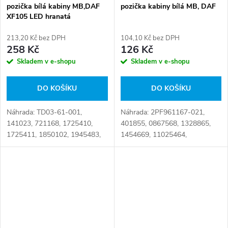
pozička bílá kabiny MB,DAF
pozička kabiny bílá MB, DAF
XF105 LED hranatá
213,20 Kč bez DPH
104,10 Kč bez DPH
258 Kč
126 Kč
Skladem v e-shopu
Skladem v e-shopu
DO KOŠÍKU
DO KOŠÍKU
Náhrada: TD03-61-001,
Náhrada: 2PF961167-021,
141023, 721168, 1725410,
401855, 0867568, 1328865,
1725411, 1850102, 1945483,
1454669, 11025464,
2036667, L0008, 14-1023 Číslo
40147003, 70324431,
karty: 032152
011025464, 150380200,
607147808, 0008263510, A
140 000 18 33,
N1011025464,...