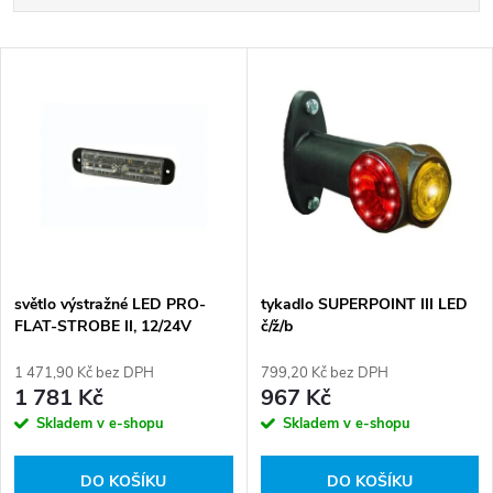
a
Nejlevnější
V
Nejdražší
z
ý
Abecedně
e
p
n
i
í
s
p
světlo výstražné LED PRO-
tykadlo SUPERPOINT III LED
FLAT-STROBE II, 12/24V
č/ž/b
p
r
1 471,90 Kč bez DPH
799,20 Kč bez DPH
r
1 781 Kč
967 Kč
o
Skladem v e-shopu
Skladem v e-shopu
o
d
DO KOŠÍKU
DO KOŠÍKU