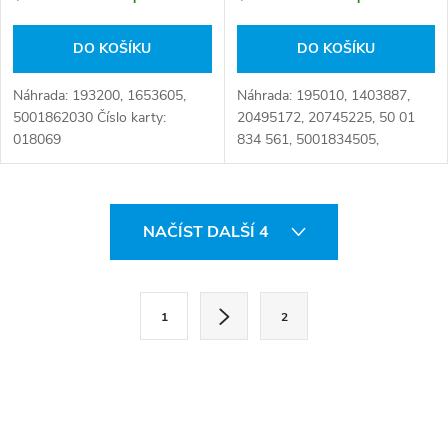
DO KOŠÍKU
DO KOŠÍKU
Náhrada: 193200, 1653605,
Náhrada: 195010, 1403887,
5001862030 Číslo karty:
20495172, 20745225, 50 01
018069
834 561, 5001834505,
5001834561, 5010231435,
5010271501 Číslo karty:
015938
O
NAČÍST DALŠÍ 4
v
l
S
1
2
t
á
r
d
á
a
n
k