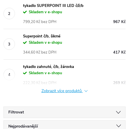
tykadlo SUPERPOINT III LED č/ž/b
Skladem v e-shopu
799,20 Kč bez DPH
967 Kč
Superpoint č/b, šikmé
Skladem v e-shopu
344,60 Kč bez DPH
417 Kč
tykadlo zahnuté, č/b, žárovka
Skladem v e-shopu
222,30 Kč bez DPH
269 Kč
Zobrazit více produktů
Filtrovat
Ř
Nejprodávanější