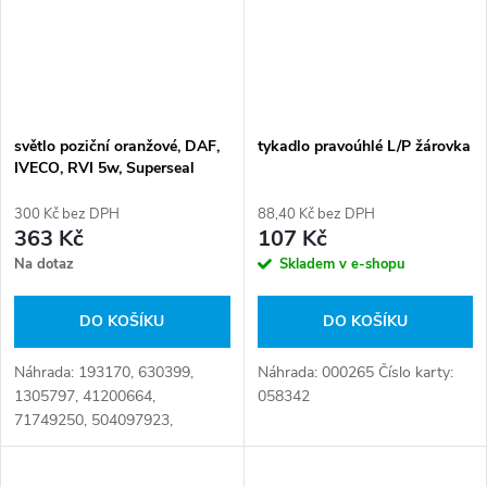
světlo poziční oranžové, DAF,
tykadlo pravoúhlé L/P žárovka
IVECO, RVI 5w, Superseal
konektor
300 Kč bez DPH
88,40 Kč bez DPH
363 Kč
107 Kč
Na dotaz
Skladem v e-shopu
DO KOŠÍKU
DO KOŠÍKU
Náhrada: 193170, 630399,
Náhrada: 000265 Číslo karty:
1305797, 41200664,
058342
71749250, 504097923,
504097924, 1356794080,
000041200664,