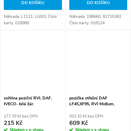
DO KOŠÍKU
DO KOŠÍKU
Náhrada: L1121, LG001 Číslo
Náhrada: 198660, 82710382
karty: 018980
Číslo karty: 018124
svítilna poziční RVI, DAF,
pozička střešní DAF
IVECO- bílá žár.
LF45,XF95, RVI Midlum,
Premium, Kerax, VOLVO
177,70 Kč bez DPH
503,30 Kč bez DPH
215 Kč
609 Kč
Skladem v e-shopu
Skladem v e-shopu