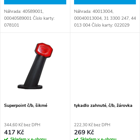
d
u
Náhrada: 40589001,
Náhrada: 40013004,
u
00040589001 Číslo karty:
00040013004, 31 3300 247, 44
k
078101
013 004 Číslo karty: 022029
k
t
t
ů
ů
Superpoint č/b, šikmé
tykadlo zahnuté, č/b, žárovka
344,60 Kč bez DPH
222,30 Kč bez DPH
417 Kč
269 Kč
Skladem v e-shopu
Skladem v e-shopu