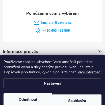
y
v
jan.lidral
@
pevaro.cz
ý
+420 603 425 599
p
i
Informace pro vás
s
u
Používáme cookies, abychom Vám umožnili pohodlné
Vyhledávání
prohlížení webu a díky analýze provozu webu neustále
zlepšovali jeho funkce, výkon a použitelnost.
Více informací
HLEDAT
Nastavení
Copyright 2026
Pevaro.cz
. Všechna práva vyhrazena.
Upravit nastavení
cookies
Odmítnout
Souhlasím