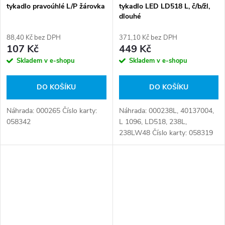
tykadlo pravoúhlé L/P žárovka
tykadlo LED LD518 L, č/b/žl,
dlouhé
88,40 Kč bez DPH
371,10 Kč bez DPH
107 Kč
449 Kč
Skladem v e-shopu
Skladem v e-shopu
DO KOŠÍKU
DO KOŠÍKU
Náhrada: 000265 Číslo karty:
Náhrada: 000238L, 40137004,
058342
L 1096, LD518, 238L,
238LW48 Číslo karty: 058319