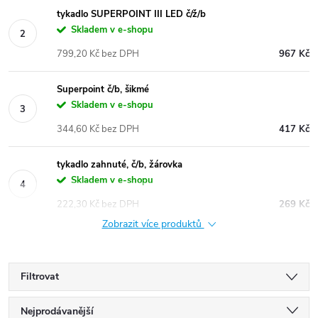
tykadlo SUPERPOINT III LED č/ž/b
Skladem v e-shopu
799,20 Kč bez DPH
967 Kč
Superpoint č/b, šikmé
Skladem v e-shopu
344,60 Kč bez DPH
417 Kč
tykadlo zahnuté, č/b, žárovka
Skladem v e-shopu
222,30 Kč bez DPH
269 Kč
Zobrazit více produktů
Filtrovat
Ř
Nejprodávanější