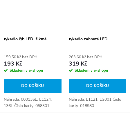
tykadlo č/b LED, šikmé, L
tykadlo zahnuté LED
159,50 Kč bez DPH
263,60 Kč bez DPH
193 Kč
319 Kč
Skladem v e-shopu
Skladem v e-shopu
DO KOŠÍKU
DO KOŠÍKU
Náhrada: 000136L, L1124,
Náhrada: L1121, LG001 Číslo
136L Číslo karty: 058301
karty: 018980
O