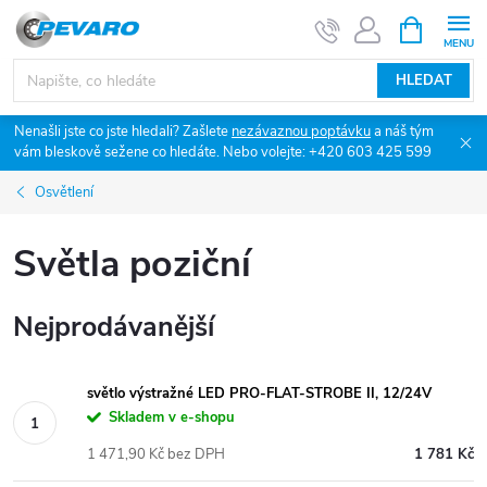
Přejít
NÁKUPNÍ
KOŠÍK
na
obsah
HLEDAT
Nenašli jste co jste hledali? Zašlete
nezávaznou poptávku
a náš tým
vám bleskově sežene co hledáte. Nebo volejte: +420 603 425 599
Osvětlení
Světla poziční
Nejprodávanější
světlo výstražné LED PRO-FLAT-STROBE II, 12/24V
Skladem v e-shopu
1 471,90 Kč bez DPH
1 781 Kč