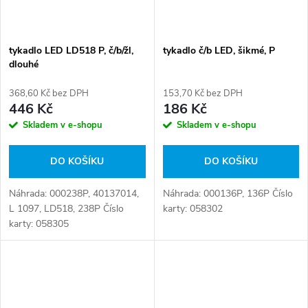
tykadlo LED LD518 P, č/b/žl,
tykadlo č/b LED, šikmé, P
dlouhé
368,60 Kč bez DPH
153,70 Kč bez DPH
446 Kč
186 Kč
Skladem v e-shopu
Skladem v e-shopu
DO KOŠÍKU
DO KOŠÍKU
Náhrada: 000238P, 40137014,
Náhrada: 000136P, 136P Číslo
L 1097, LD518, 238P Číslo
karty: 058302
karty: 058305