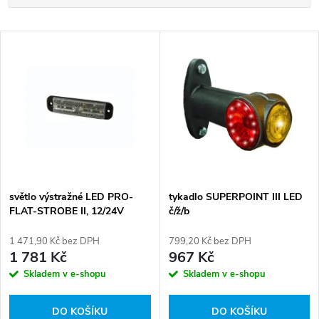
a
Nejlevnější
V
Nejdražší
z
ý
Abecedně
e
p
n
i
í
s
p
světlo výstražné LED PRO-
tykadlo SUPERPOINT III LED
FLAT-STROBE II, 12/24V
č/ž/b
p
r
1 471,90 Kč bez DPH
799,20 Kč bez DPH
r
1 781 Kč
967 Kč
o
Skladem v e-shopu
Skladem v e-shopu
o
d
DO KOŠÍKU
DO KOŠÍKU