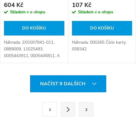
604 Kč
107 Kč
Skladem v e-shopu
Skladem v e-shopu
DO KOŠÍKU
DO KOŠÍKU
Náhrada: 2XS007841-011,
Náhrada: 000265 Číslo karty:
0889009, 11025493,
058342
0005443911, 0005445811, A
000 544 39 11, A 104 ST,
N1.01102-5493, 000 544 39
11, 000 544 3911, 000 544
O
5811, 1 003 525 1,
NAČÍST 9 DALŠÍCH
1102.549.3,...
v
l
S
1
2
t
á
r
d
á