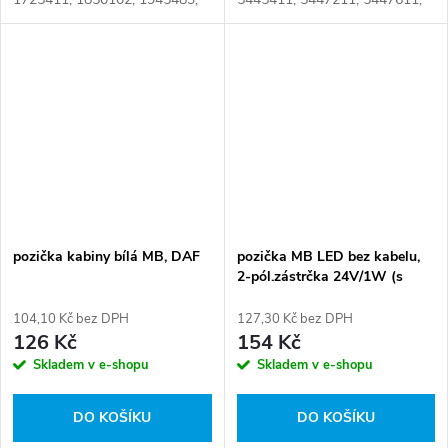
2036667, L0008, 14-1023 Číslo
82710200, 82710380,
karty: 032152
0005445211, 0005445311,
0005445411, 0005447111,
0005447211, 0005447511,
0005447611,...
pozička kabiny bílá MB, DAF
pozička MB LED bez kabelu,
2-pól.zástrčka 24V/1W (s
packama)
104,10 Kč bez DPH
127,30 Kč bez DPH
126 Kč
154 Kč
Skladem v e-shopu
Skladem v e-shopu
DO KOŠÍKU
DO KOŠÍKU