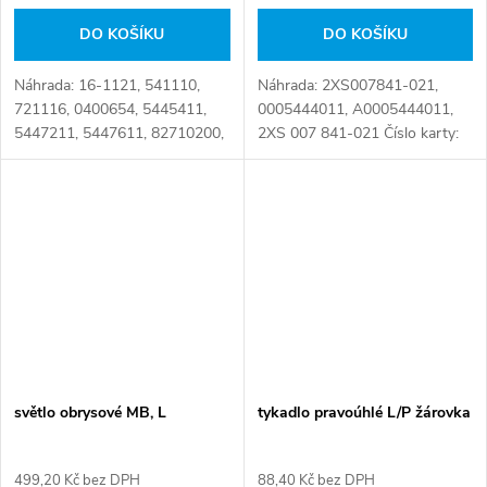
DO KOŠÍKU
DO KOŠÍKU
Náhrada: 16-1121, 541110,
Náhrada: 2XS007841-021,
721116, 0400654, 5445411,
0005444011, A0005444011,
5447211, 5447611, 82710200,
2XS 007 841-021 Číslo karty:
82710380, 0005445211,
065565
0005445311, 0005445411,
0005447111, 0005447211,
0005447511, 0005447611,...
světlo obrysové MB, L
tykadlo pravoúhlé L/P žárovka
499,20 Kč bez DPH
88,40 Kč bez DPH