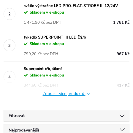
světlo výstražné LED PRO-FLAT-STROBE II, 12/24V
Skladem v e-shopu
1 471,90 Kč bez DPH
1 781 Kč
tykadlo SUPERPOINT III LED č/ž/b
Skladem v e-shopu
799,20 Kč bez DPH
967 Kč
Superpoint č/b, šikmé
Skladem v e-shopu
344,60 Kč bez DPH
417 Kč
Zobrazit více produktů
Filtrovat
Ř
Nejprodávanější