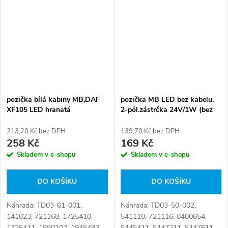
14-1020L, 35.655.000, 4.63496
Číslo karty: 090165
pozička bílá kabiny MB,DAF
pozička MB LED bez kabelu,
XF105 LED hranatá
2-pól.zástrčka 24V/1W (bez
pacek)
213,20 Kč bez DPH
139,70 Kč bez DPH
258 Kč
169 Kč
Skladem v e-shopu
Skladem v e-shopu
DO KOŠÍKU
DO KOŠÍKU
Náhrada: TD03-61-001,
Náhrada: TD03-50-002,
141023, 721168, 1725410,
541110, 721116, 0400654,
1725411, 1850102, 1945483,
5445411, 5447211, 5447611,