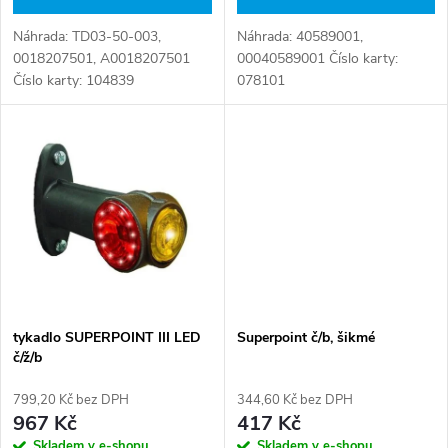
d
u
Náhrada: TD03-50-003,
Náhrada: 40589001,
u
0018207501, A0018207501
00040589001 Číslo karty:
k
Číslo karty: 104839
078101
k
t
t
ů
ů
tykadlo SUPERPOINT III LED
Superpoint č/b, šikmé
č/ž/b
799,20 Kč bez DPH
344,60 Kč bez DPH
967 Kč
417 Kč
Skladem v e-shopu
Skladem v e-shopu