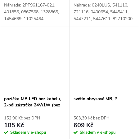
Náhrada: 2PF961167-021,
Náhrada: 0240LUS, 541110,
401855, 0867568, 1328865,
721116, 0400654, 5445411,
1454669, 11025464,
5447211, 5447611, 82710200,
40147003, 70324431,
82710380, 0005445211,
011025464, 150380200,
0005445311, 0005445411,
607147808, 0008263510, A
0005447111, 0005447211,
140 000 18 33,
0005447511, 0005447611,...
N1011025464,...
pozička MB LED bez kabelu,
světlo obrysové MB, P
2-pól.zástrčka 24V/1W (bez
pacek)
152,90 Kč bez DPH
503,30 Kč bez DPH
185 Kč
609 Kč
Skladem v e-shopu
Skladem v e-shopu