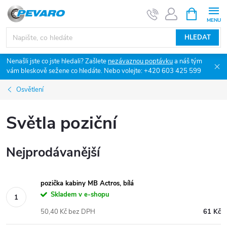
Přejít
NÁKUPNÍ
KOŠÍK
na
obsah
HLEDAT
Nenašli jste co jste hledali? Zašlete
nezávaznou poptávku
a náš tým
vám bleskově sežene co hledáte. Nebo volejte: +420 603 425 599
Osvětlení
Světla poziční
Nejprodávanější
pozička kabiny MB Actros, bílá
Skladem v e-shopu
50,40 Kč bez DPH
61 Kč