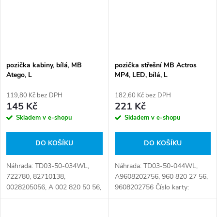
pozička kabiny, bílá, MB
pozička střešní MB Actros
Atego, L
MP4, LED, bílá, L
119,80 Kč bez DPH
182,60 Kč bez DPH
145 Kč
221 Kč
Skladem v e-shopu
Skladem v e-shopu
DO KOŠÍKU
DO KOŠÍKU
Náhrada: TD03-50-034WL,
Náhrada: TD03-50-044WL,
722780, 82710138,
A9608202756, 960 820 27 56,
0028205056, A 002 820 50 56,
9608202756 Číslo karty:
A0028205056, 002 820 50 56,
088268
002 820 5056, 010.075-00A,