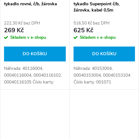
tykadlo rovné, č/b, žárovka
tykadlo Superpoint č/b,
žárovka, kabel 0,5m
222,30 Kč bez DPH
516,50 Kč bez DPH
269 Kč
625 Kč
Skladem v e-shopu
Skladem v e-shopu
DO KOŠÍKU
DO KOŠÍKU
Náhrada: 40116004,
Náhrada: 40153004,
00040116004, 00040116102,
00040153004, 00040153104
00040116105 Číslo karty:
Číslo karty: 001071
001233