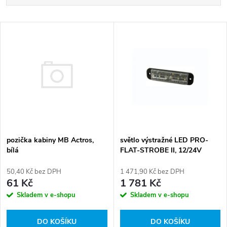
a
Nejlevnější
V
Nejdražší
z
ý
Abecedně
e
p
n
i
í
s
pozička kabiny MB Actros,
p
světlo výstražné LED PRO-
bílá
FLAT-STROBE II, 12/24V
p
r
50,40 Kč bez DPH
1 471,90 Kč bez DPH
r
61 Kč
1 781 Kč
o
Skladem v e-shopu
Skladem v e-shopu
o
d
DO KOŠÍKU
DO KOŠÍKU