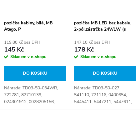
pozička kabiny, bílá, MB
pozička MB LED bez kabelu,
Atego, P
2-pól.zástrčka 24V/1W (s
packama)
119,80 Kč bez DPH
147,10 Kč bez DPH
145 Kč
178 Kč
Skladem v e-shopu
Skladem v e-shopu
DO KOŠÍKU
DO KOŠÍKU
Náhrada: TD03-50-034WR,
Náhrada: TD03-50-027,
722781, 82710139,
541110, 721116, 0400654,
024301912, 0028205156,
5445411, 5447211, 5447611,
A0028205156, 010.076-00,
82710200, 82710380,
010.076-00A, 14-1020R,
0005445211, 0005445311,
35.654.000, 4.63497 Číslo
0005445411, 0005447111,
karty: 101877
0005447211, 0005447511,
0005447611,...