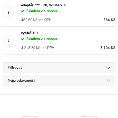
adaptér "Y" T70, WEBASTO
Skladem v e-shopu
482,60 Kč bez DPH
584 Kč
vysílač T91
Skladem v e-shopu
4 218,20 Kč bez DPH
5 104 Kč
Filtrovat
Ř
Nejprodávanější
a
Nejlevnější
V
Nejdražší
z
ý
Abecedně