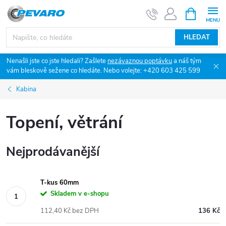
Přejít
NÁKUPNÍ
KOŠÍK
na
obsah
HLEDAT
Nenašli jste co jste hledali? Zašlete
nezávaznou poptávku
a náš tým
vám bleskově sežene co hledáte. Nebo volejte: +420 603 425 599
Kabina
Topení, větrání
Nejprodávanější
T-kus 60mm
Skladem v e-shopu
112,40 Kč bez DPH
136 Kč