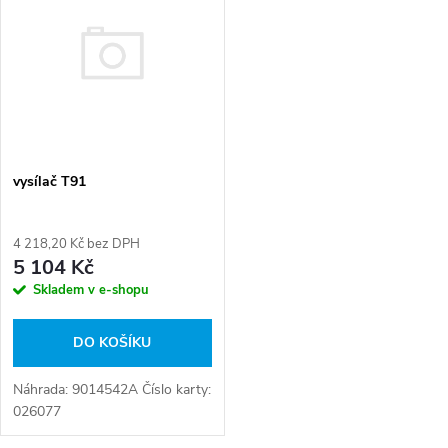
t
t
ů
ů
vysílač T91
4 218,20 Kč bez DPH
5 104 Kč
Skladem v e-shopu
DO KOŠÍKU
Náhrada: 9014542A Číslo karty:
026077