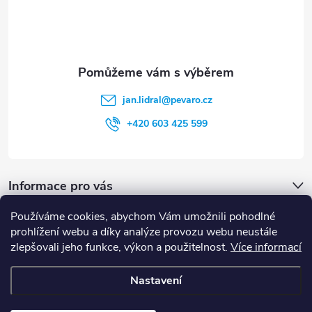
í
k
y
v
jan.lidral
@
pevaro.cz
ý
+420 603 425 599
p
i
Informace pro vás
s
u
Používáme cookies, abychom Vám umožnili pohodlné
Vyhledávání
prohlížení webu a díky analýze provozu webu neustále
zlepšovali jeho funkce, výkon a použitelnost.
Více informací
HLEDAT
Nastavení
Copyright 2026
Pevaro.cz
. Všechna práva vyhrazena.
Upravit nastavení