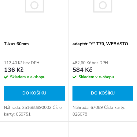
e
p
n
i
í
s
T-kus 60mm
adaptér "Y" T70, WEBASTO
p
p
r
112,40 Kč bez DPH
482,60 Kč bez DPH
r
136 Kč
584 Kč
o
Skladem v e-shopu
Skladem v e-shopu
o
d
DO KOŠÍKU
DO KOŠÍKU
d
u
Náhrada: 251688890002 Číslo
Náhrada: 67089 Číslo karty:
u
karty: 059751
026078
k
k