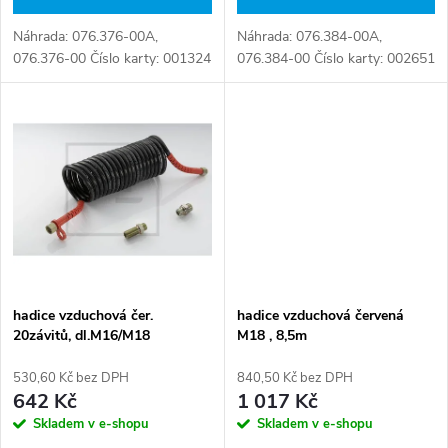
d
u
Náhrada: 076.376-00A,
Náhrada: 076.384-00A,
u
076.376-00 Číslo karty: 001324
076.384-00 Číslo karty: 002651
k
k
t
t
ů
ů
hadice vzduchová čer.
hadice vzduchová červená
20závitů, dl.M16/M18
M18 , 8,5m
530,60 Kč bez DPH
840,50 Kč bez DPH
642 Kč
1 017 Kč
Skladem v e-shopu
Skladem v e-shopu