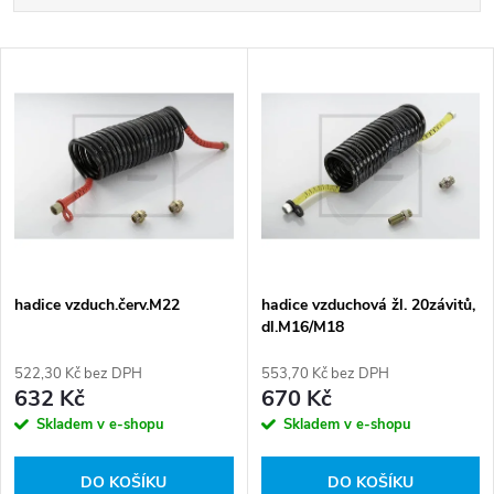
a
Nejlevnější
V
Nejdražší
z
ý
Abecedně
e
p
n
i
í
s
p
hadice vzduch.červ.M22
hadice vzduchová žl. 20závitů,
dl.M16/M18
p
r
522,30 Kč bez DPH
553,70 Kč bez DPH
r
632 Kč
670 Kč
o
Skladem v e-shopu
Skladem v e-shopu
o
d
DO KOŠÍKU
DO KOŠÍKU