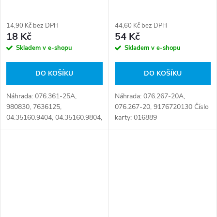
14,90 Kč bez DPH
44,60 Kč bez DPH
18 Kč
54 Kč
Skladem v e-shopu
Skladem v e-shopu
DO KOŠÍKU
DO KOŠÍKU
Náhrada: 076.361-25A,
Náhrada: 076.267-20A,
980830, 7636125,
076.267-20, 9176720130 Číslo
04.35160.9404, 04.35160.9804,
karty: 016889
07636125A, 076.361-25,
7636125A, 7636125M,
81.08510.0011, 81.98400.0080,
81.98400.0100,
81.98400.0120,...