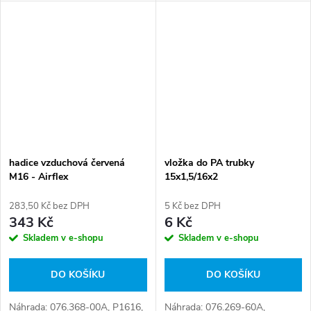
024G16PU, 024G16-PU,
076.369-00, 4527130020,
4541005002 Číslo karty:
016662
hadice vzduchová červená
vložka do PA trubky
M16 - Airflex
15x1,5/16x2
283,50 Kč bez DPH
5 Kč bez DPH
343 Kč
6 Kč
Skladem v e-shopu
Skladem v e-shopu
DO KOŠÍKU
DO KOŠÍKU
Náhrada: 076.368-00A, P1616,
Náhrada: 076.269-60A,