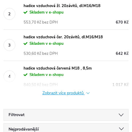
hadice vzduchová žl. 20závitů, dl.M16/M18
Skladem v e-shopu
553,70 Kč bez DPH
670 Kč
hadice vzduchová čer. 20závitů, dl.M16/M18
Skladem v e-shopu
530,60 Kč bez DPH
642 Kč
hadice vzduchová červená M18 , 8,5m
Skladem v e-shopu
840,50 Kč bez DPH
1 017 Kč
Zobrazit více produktů
Filtrovat
Ř
Nejprodávanější