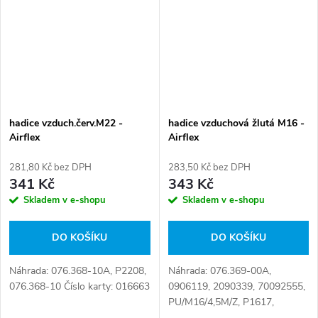
hadice vzduch.červ.M22 -
hadice vzduchová žlutá M16 -
Airflex
Airflex
281,80 Kč bez DPH
283,50 Kč bez DPH
341 Kč
343 Kč
Skladem v e-shopu
Skladem v e-shopu
DO KOŠÍKU
DO KOŠÍKU
Náhrada: 076.368-10A, P2208,
Náhrada: 076.369-00A,
076.368-10 Číslo karty: 016663
0906119, 2090339, 70092555,
PU/M16/4,5M/Z, P1617,
0005045020A, 024G16,