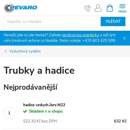
Přejít
NÁKUPNÍ
KOŠÍK
na
obsah
HLEDAT
Nenašli jste co jste hledali? Zašlete
nezávaznou poptávku
a náš tým
vám bleskově sežene co hledáte. Nebo volejte: +420 603 425 599
Vzduchový systém
Trubky a hadice
Nejprodávanější
hadice vzduch.červ.M22
Skladem v e-shopu
522,30 Kč bez DPH
632 Kč