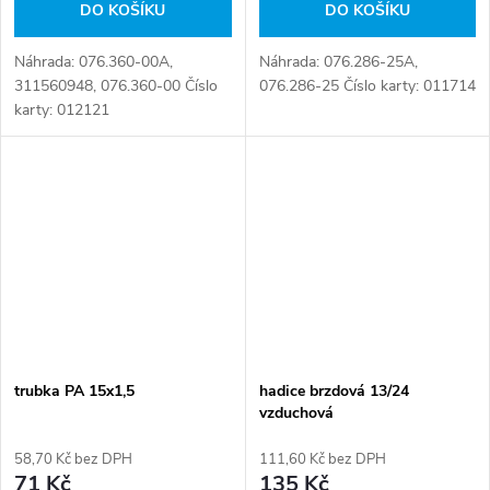
DO KOŠÍKU
DO KOŠÍKU
Náhrada: 076.360-00A,
Náhrada: 076.286-25A,
311560948, 076.360-00 Číslo
076.286-25 Číslo karty: 011714
karty: 012121
trubka PA 15x1,5
hadice brzdová 13/24
vzduchová
58,70 Kč bez DPH
111,60 Kč bez DPH
71 Kč
135 Kč