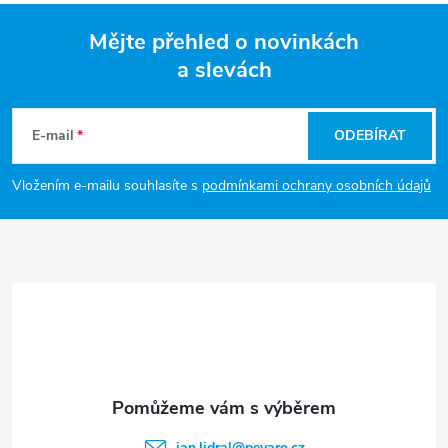
á
Mějte přehled o novinkách
d
a slevách
Z
a
á
c
E-mail
ODEBÍRAT
p
í
Vložením e-mailu souhlasíte s
podmínkami ochrany osobních údajů
p
a
r
t
v
í
k
y
v
jan.lidral
@
pevaro.cz