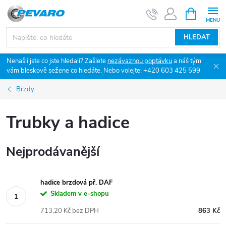
Přejít
NÁKUPNÍ
KOŠÍK
na
obsah
HLEDAT
Nenašli jste co jste hledali? Zašlete
nezávaznou poptávku
a náš tým
vám bleskově sežene co hledáte. Nebo volejte: +420 603 425 599
Brzdy
Trubky a hadice
Nejprodávanější
hadice brzdová př. DAF
Skladem v e-shopu
713,20 Kč bez DPH
863 Kč