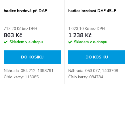
í
s
p
hadice brzdová př. DAF
hadice brzdová DAF 45LF
p
r
713,20 Kč bez DPH
1 023,10 Kč bez DPH
r
863 Kč
1 238 Kč
o
Skladem v e-shopu
Skladem v e-shopu
o
d
DO KOŠÍKU
DO KOŠÍKU
d
u
Náhrada: 054.212, 1398791
Náhrada: 053.077, 1403708
u
Číslo karty: 113085
Číslo karty: 084784
k
k
t
O
t
v
ů
ů
l