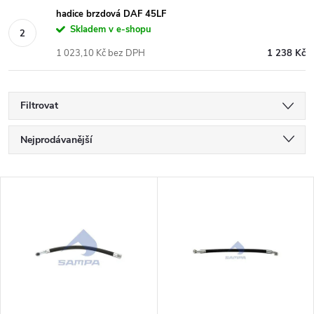
hadice brzdová DAF 45LF
Skladem v e-shopu
1 023,10 Kč bez DPH
1 238 Kč
Filtrovat
Ř
Nejprodávanější
a
Nejlevnější
V
Nejdražší
z
ý
Abecedně
e
p
n
i