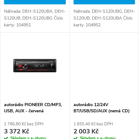
d
u
Náhrada: DEH-S120UBA, DEH-
Náhrada: DEH-S120UBG, DEH-
u
S120UB, DEH-S120UBG Číslo
S120UB, DEH-S120UBA Číslo
k
karty: 104951
karty: 104952
k
t
t
ů
ů
autorádio PIONEER CD/MP3,
autorádio 12/24V
USB, AUX - červená
BT/USB/SD/AUX (nemá CD)
2 786,80 Kč bez DPH
1 655,40 Kč bez DPH
3 372 Kč
2 003 Kč
Skladem v e-shopu
Skladem v e-shopu