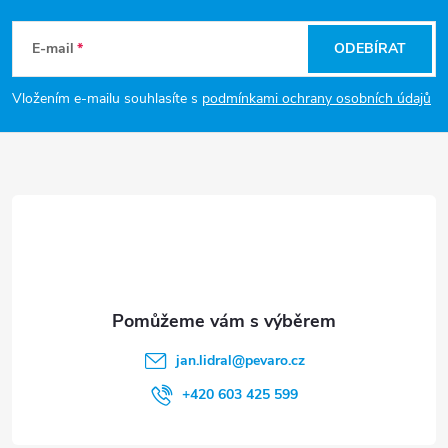
Z
a
á
c
E-mail
ODEBÍRAT
p
í
Vložením e-mailu souhlasíte s
podmínkami ochrany osobních údajů
p
a
r
t
v
í
k
y
v
jan.lidral
@
pevaro.cz
ý
+420 603 425 599
p