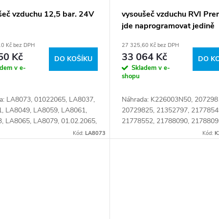
šeč vzduchu 12,5 bar. 24V
vysoušeč vzduchu RVI Pre
jde naprogramovat jedině
diagnostikou KNORR NEO
10 Kč bez DPH
27 325,60 Kč bez DPH
GREEN, ver.22.1
50 Kč
33 064 Kč
DO KOŠÍKU
DO K
adem v e-
Skladem v e-
shopu
a: LA8073, 01022065, LA8037,
Náhrada: K226003N50, 207298
, LA8049, LA8059, LA8061,
20729825, 21352797, 2177854
, LA8065, LA8079, 01.02.2065,
21778552, 21788090, 2178809
7895, 5010422516,
22277959, EL1100, K020741,
Kód:
LA8073
Kód:
K
2629, 5010525505 Číslo karty:
K020741N50, K020741N50AT,
2
K020741X00, K020741X50,...