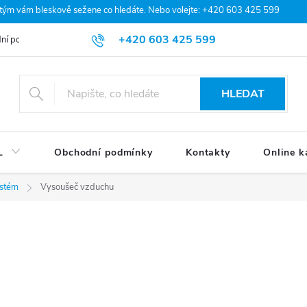
 tým vám bleskově sežene co hledáte. Nebo volejte: +420 603 425 599
+420 603 425 599
ní podmínky
Podmínky ochrany osobních údajů
Moje objednávka
HLEDAT
L
Obchodní podmínky
Kontakty
Online k
stém
Vysoušeč vzduchu