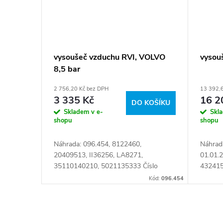
vysoušeč vzduchu RVI, VOLVO
vysou
8,5 bar
2 756,20 Kč bez DPH
13 392,
3 335 Kč
16 2
DO KOŠÍKU
Skladem v e-
Skl
shopu
shopu
Náhrada: 096.454, 8122460,
Náhrad
20409513, II36256, LA8271,
01.01.
35110140210, 5021135333 Číslo
432415
karty: 093323
501026
Kód:
096.454
01649
O