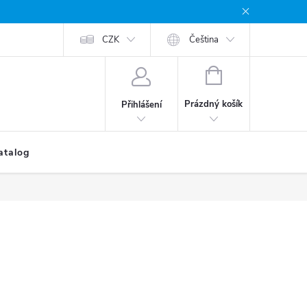
CZK
Čeština
NÁKUPNÍ
KOŠÍK
Prázdný košík
Přihlášení
atalog