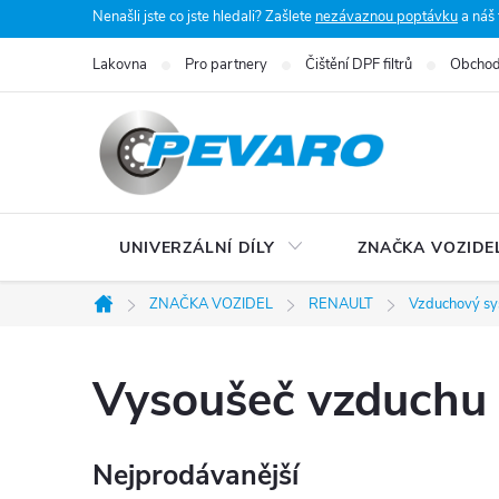
Přejít
Nenašli jste co jste hledali? Zašlete
nezávaznou poptávku
a náš
na
Lakovna
Pro partnery
Čištění DPF filtrů
Obchod
obsah
UNIVERZÁLNÍ DÍLY
ZNAČKA VOZIDE
ZNAČKA VOZIDEL
RENAULT
Vzduchový sy
Domů
Vysoušeč vzduchu
Nejprodávanější