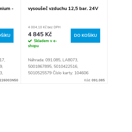
mium -
vysoušeč vzduchu 12,5 bar. 24V
4 004,10 Kč bez DPH
4 845 Kč
OŠÍKU
DO KOŠÍKU
Skladem v e-
shopu
17,
Náhrada: 091.085, LA8073,
9,
5001867895, 5010422516,
3,
5010525579 Číslo karty: 104606
226003N50
Kód:
091.085