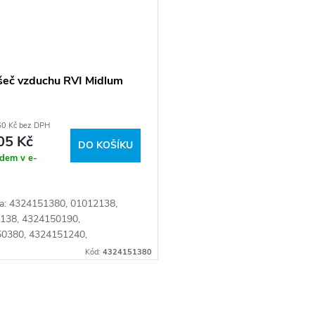
šeč vzduchu RVI Midlum
60 Kč bez DPH
05 Kč
DO KOŠÍKU
adem v e-
a: 4324151380, 01012138,
2138, 4324150190,
0380, 4324151240,
0523, 5010422343 Číslo karty:
Kód:
4324151380
2