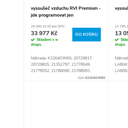
d
p
vysoušeč vzduchu RVI Premium -
vysou
u
jde programovat jen
r
diagnostikou JALTEST
28 080,20 Kč bez DPH
10 785,
k
o
33 977 Kč
13 0
DO KOŠÍKU
Skladem v e-
Skl
t
d
shopu
shopu
ů
Náhrada: K226403N50, 20729817,
Náhrad
u
20729825, 21352797, 21778549,
LA8041
21778552, 21788090, 21788093,
LA8063
k
22277959, EL1100, K020741,
500186
Kód:
K226403N50
K020741N50, K020741N50AT,
501042
t
K020741X00, K020741X50,...
00913
ů