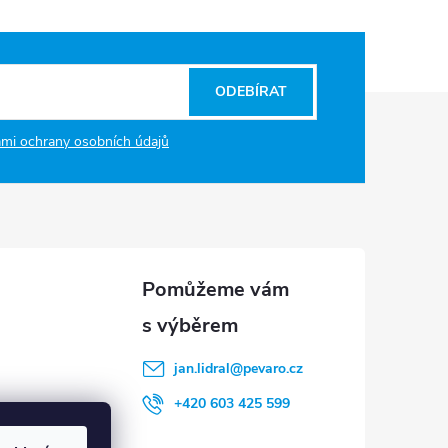
ODEBÍRAT
mi ochrany osobních údajů
jan.lidral
@
pevaro.cz
+420 603 425 599