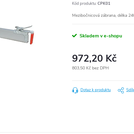
Kód produktu:
CPK01
Mezibočnicová zábrana,
délka 2
Skladem v e-shopu
972,20 Kč
803,50 Kč bez DPH
Měrná
cena:
Dotaz k produktu
Sdíl