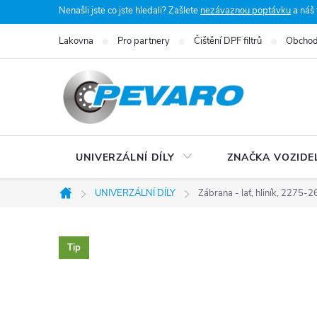
Přejít
Nenašli jste co jste hledali? Zašlete
nezávaznou poptávku
a náš
na
Lakovna
Pro partnery
Čištění DPF filtrů
Obchod
obsah
UNIVERZÁLNÍ DÍLY
ZNAČKA VOZIDE
UNIVERZÁLNÍ DÍLY
Zábrana - lať, hliník, 2275
Domů
Tip